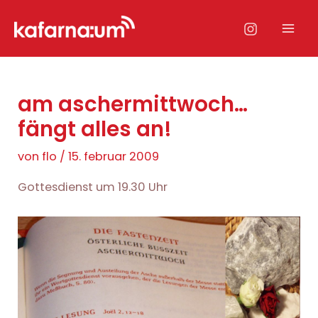
Zum
Inhalt
Mai
springen
Men
am aschermittwoch…
fängt alles an!
von
flo
/
15. februar 2009
Gottesdienst um 19.30 Uhr