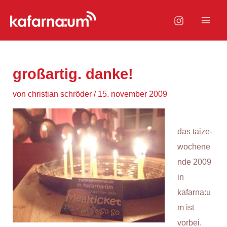
Zum
Inhalt
Mai
springen
Men
großartig. danke!
von
christian schröder
/
15. november 2009
das taize-
wochene
nde 2009
in
kafarna:u
m ist
vorbei.