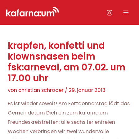
Zum
Inhalt
Mai
springen
Men
krapfen, konfetti und
klownsnasen beim
fsk:arneval, am 07.02. um
17.00 uhr
von
christian schröder
/
29. januar 2013
Es ist wieder soweit! Am Fettdonnerstag lädt das
Gemeindetam Dich ein zum kafarna:um
Freundeskreistreffen: alle sechs ferienfreien
Wochen verbringen wir zwei wundervolle