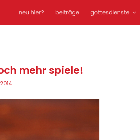
neu hier?
beiträge
gottesdienste
noch mehr spiele!
 2014