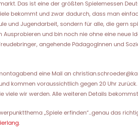
elmarkt. Das ist eine der größten Spielemessen De
iele bekommt und zwar dadurch, dass man einfach 
hule und Jugendarbeit, sondern für alle, die gern sp
m Ausprobieren und bin noch nie ohne eine neue Id
 Freudebringer, angehende PädagogInnen und Sozial
enmontagabend eine Mail an christian.schroeder@k
und kommen voraussichtlich gegen 20 Uhr zurück. O
 viele wir werden. Alle weiteren Details bekommst 
werpunktthema „Spiele erfinden“…genau das richti
ierlang
.