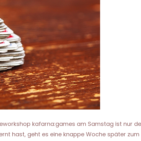
pieleworkshop kafarna:games am Samstag ist nur de
rnt hast, geht es eine knappe Woche später zum