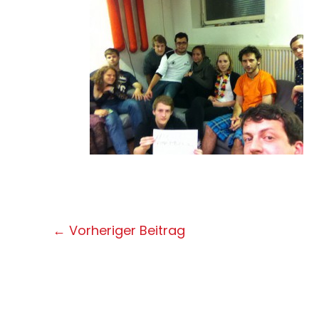
Post
←
Vorheriger Beitrag
navigation