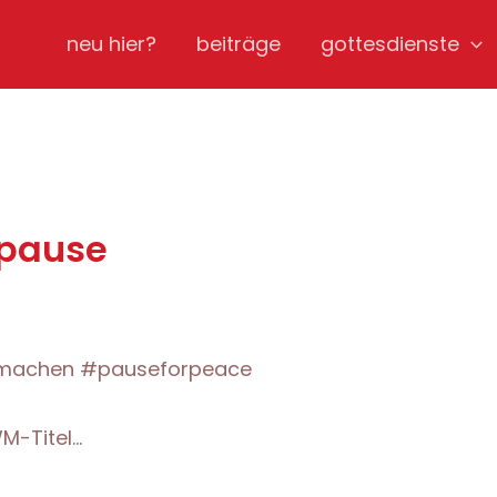
neu hier?
beiträge
gottesdienste
tpause
r machen #pauseforpeace
WM-Titel…