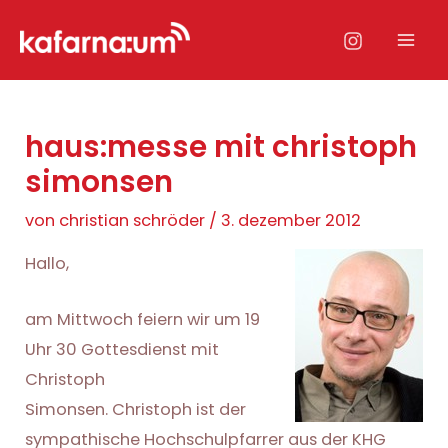
Zum
Inhalt
Mai
springen
Men
haus:messe mit christoph
simonsen
von
christian schröder
/
3. dezember 2012
Hallo,
am Mittwoch feiern wir um 19
Uhr 30 Gottesdienst mit
Christoph
Simonsen. Christoph ist der
sympathische Hochschulpfarrer aus der KHG