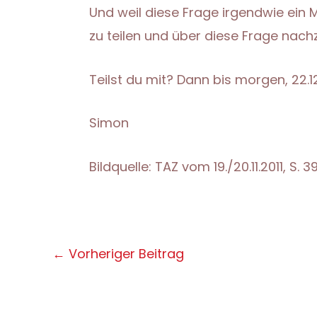
Und weil diese Frage irgendwie ein M
zu teilen und über diese Frage nach
Teilst du mit? Dann bis morgen, 22.1
Simon
Bildquelle: TAZ vom 19./20.11.2011, S. 3
Post
←
Vorheriger Beitrag
navigation