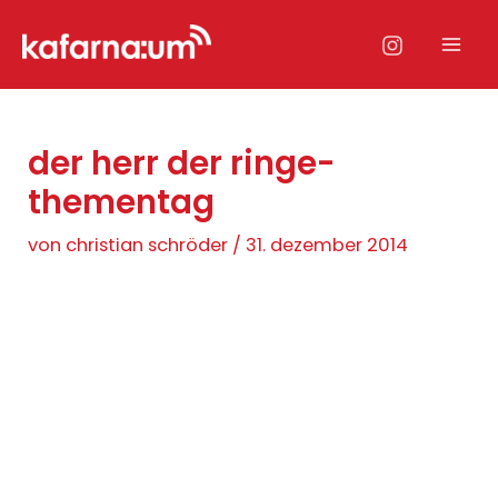
Zum
Inhalt
Mai
springen
Men
der herr der ringe-
thementag
von
christian schröder
/
31. dezember 2014