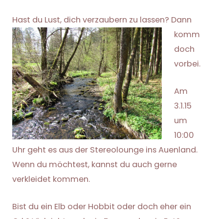
Hast du Lu
st, dich verzaubern zu lassen? Dann
komm
doch
vorbei.
Am
3.1.15
um
10:00
Uhr geht es aus der Stereolounge ins Auenland.
Wenn du möchtest, kannst du auch gerne
verkleidet kommen.
Bist du ein Elb oder Hobbit oder doch eher ein