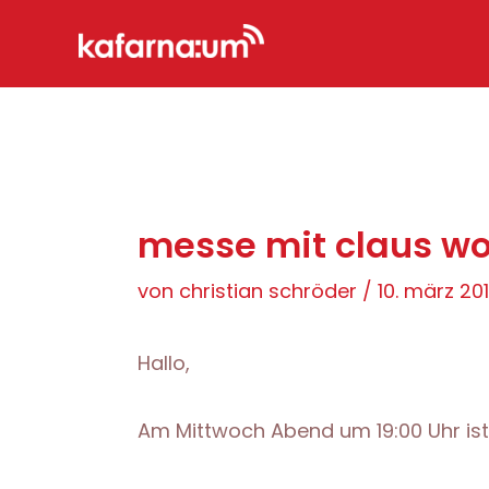
Zum
Inhalt
springen
messe mit claus wo
von
christian schröder
/
10. märz 20
Hallo,
Am Mittwoch Abend um 19:00 Uhr ist 