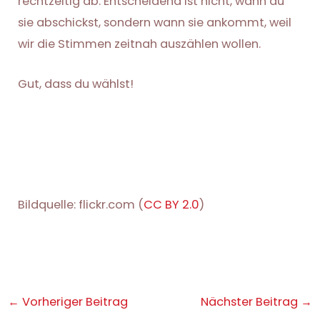
rechtzeitig ab. Entscheidend ist nicht, wann du
sie abschickst, sondern wann sie ankommt, weil
wir die Stimmen zeitnah auszählen wollen.
Gut, dass du wählst!
Bildquelle: flickr.com (
CC BY 2.0
)
Post
←
Vorheriger Beitrag
Nächster Beitrag
→