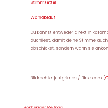
Stimmzettel
Wahlablauf
Du kannst entweder direkt in kafarna
duchliest, damit deine Stimme auch g
abschickst, sondern wann sie ankom
Bildrechte: justgrimes / flickr.com (
C
Post
←
Vorheriger Beitrag