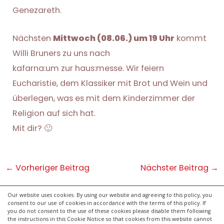
Genezareth.
Nächsten
Mittwoch (08.06.) um 19 Uhr
kommt
Willi Bruners zu uns nach
kafarna:um zur haus:messe. Wir feiern
Eucharistie, dem Klassiker mit Brot und Wein und
überlegen, was es mit dem Kinderzimmer der
Religion auf sich hat.
Mit dir? 🙂
Post
←
Vorheriger Beitrag
Nächster Beitrag
→
navigation
Our website uses cookies. By using our website and agreeing to this policy, you
consent to our use of cookies in accordance with the terms of this policy. If
kontakt
you do not consent to the use of these cookies please disable them following
impressum
the instructions in this Cookie Notice so that cookies from this website cannot