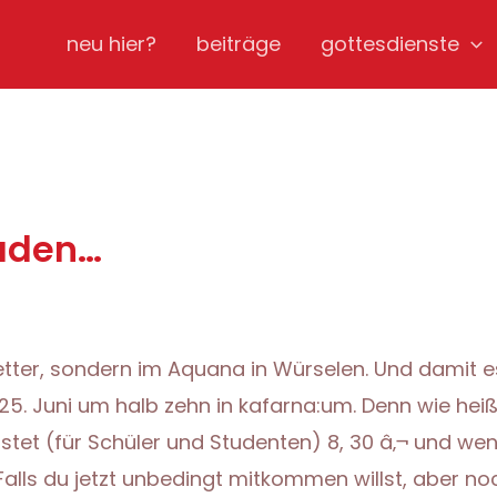
neu hier?
beiträge
gottesdienste
aden…
ter, sondern im Aquana in Würselen. Und damit es 
5. Juni um halb zehn in kafarna:um. Denn wie heiß
et (für Schüler und Studenten) 8, 30 â‚¬ und wenn
 Falls du jetzt unbedingt mitkommen willst, aber noch