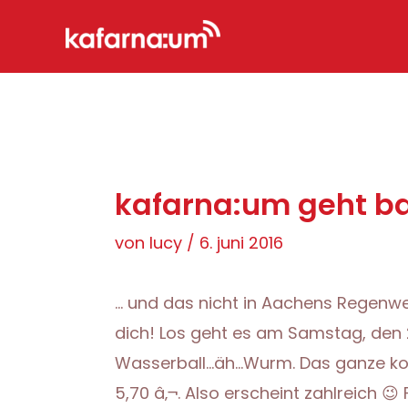
Zum
Inhalt
springen
kafarna:um geht b
von
lucy
/
6. juni 2016
… und das nicht in Aachens Regenwet
dich! Los geht es am Samstag, den 2
Wasserball…äh…Wurm. Das ganze kost
5,70 â‚¬. Also erscheint zahlreich 😉