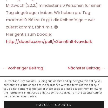
Mittwoch (22.2.) mindestens 6 Personen für einen
Tag eingetragen haben. Wir haben pro Tag
maximal 9 Plätze. Es gilt die Reihenfolge – wer
zuerst kommt, fährt mit. 😛
Hier geht’s zum Doodle:
http://doodle.com/poll/v3bnn5n84yavdark
Post
←
Vorheriger Beitrag
Nächster Beitrag
→
navigation
Our website uses cookies. By using our website and agreeing to this policy, you
consent to our use of cookies in accordance with the terms of this policy. If
kontakt
you do not consent to the use of these cookies please disable them following
impressum
the instructions in this Cookie Notice so that cookies from this website cannot
be placed on your device.
datenschutzerklärung
I ACCEPT COOKIES