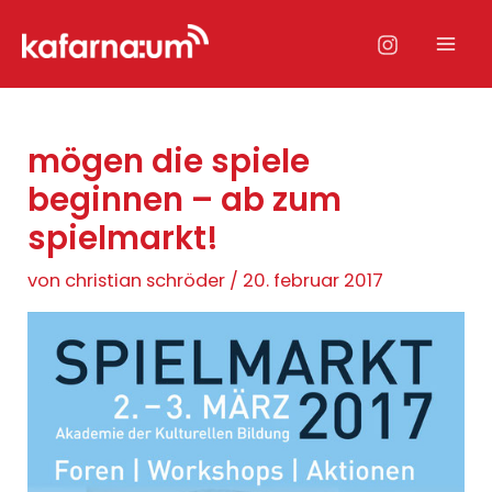
Zum
Inhalt
Mai
springen
Men
mögen die spiele
beginnen – ab zum
spielmarkt!
von
christian schröder
/
20. februar 2017