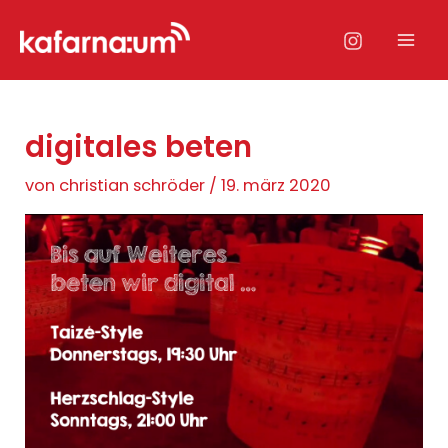
Zum
Inhalt
Mai
springen
Men
digitales beten
von
christian schröder
/
19. märz 2020