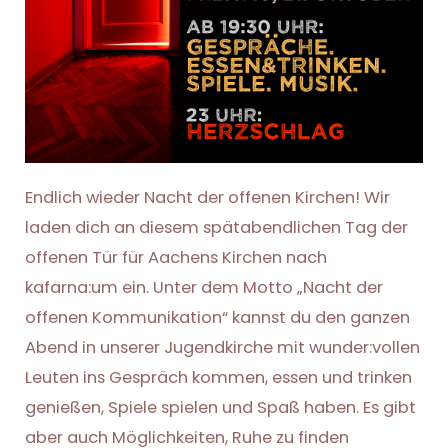
Endlich wieder Nacht der offenen Kirchen! Wir
laden dich an diesem spätabendlichen Tag der
offenen Tür für Aachens Kirchen nach
kafarna:um ein. Unter dem Motto „Nacht der
offenen Kommunikation“ kannst du den ganzen
Abend in unserer Jugendkirche mit wunder:vollen
Leuten ins Gespräch kommen, essen und trinken
genießen, Spiele spielen und Spaß haben. Es gibt
aber auch Möglichkeiten, Ruhe zu finden