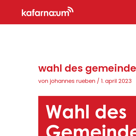
Zum
Inhalt
springen
wahl des gemeind
von
johannes rueben
/
1. april 2023