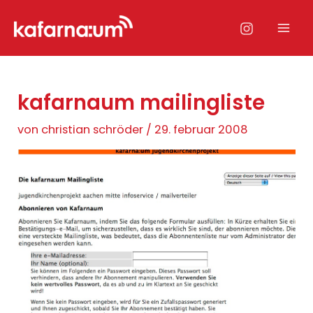
Zum
Inhalt
Mai
springen
Men
kafarnaum mailingliste
von
christian schröder
/
29. februar 2008