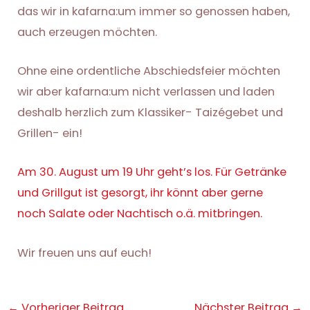
das wir in kafarna:um immer so genossen haben,
auch erzeugen möchten.
Ohne eine ordentliche Abschiedsfeier möchten
wir aber kafarna:um nicht verlassen und laden
deshalb herzlich zum Klassiker- Taizégebet und
Grillen- ein!
Am 30. August um 19 Uhr geht’s los. Für Getränke
und Grillgut ist gesorgt, ihr könnt aber gerne
noch Salate oder Nachtisch o.ä. mitbringen.
Wir freuen uns auf euch!
Post
←
Vorheriger Beitrag
Nächster Beitrag
→