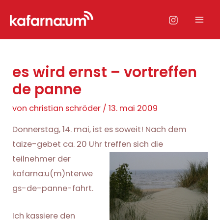
Zum
Inhalt
Mai
springen
Men
es wird ernst – vortreffen
de panne
von
christian schröder
/
13. mai 2009
Donnerstag, 14. mai, ist es soweit! Nach dem
taize-gebet ca. 20 Uhr treffen sich die
teilnehmer der
kafarna:u(m)nterwe
gs-de-panne-fahrt.
Ich kassiere den