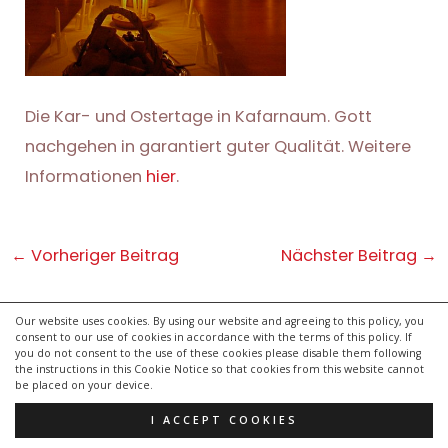
Die Kar- und Ostertage in Kafarnaum. Gott
nachgehen in garantiert guter Qualität. Weitere
Informationen
hier
.
Post
←
Vorheriger Beitrag
Nächster Beitrag
→
navigation
Our website uses cookies. By using our website and agreeing to this policy, you
consent to our use of cookies in accordance with the terms of this policy. If
kontakt
you do not consent to the use of these cookies please disable them following
impressum
the instructions in this Cookie Notice so that cookies from this website cannot
be placed on your device.
datenschutzerklärung
I ACCEPT COOKIES