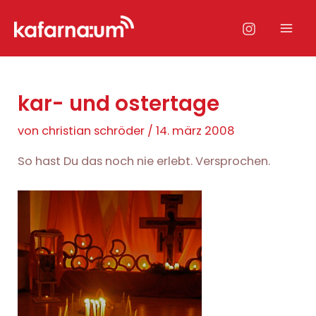
Zum
Inhalt
Mai
springen
Men
kar- und ostertage
von
christian schröder
/
14. märz 2008
So hast Du das noch nie erlebt. Versprochen.