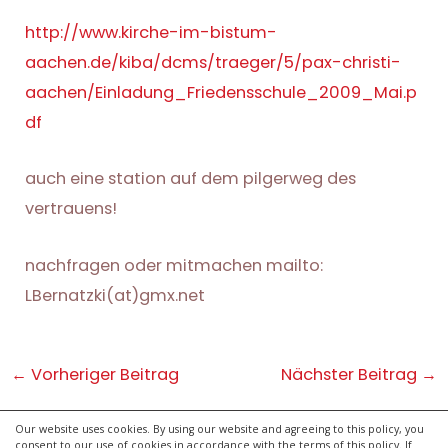
http://www.kirche-im-bistum-
aachen.de/kiba/dcms/traeger/5/pax-christi-
aachen/Einladung_Friedensschule_2009_Mai.p
df
auch eine station auf dem pilgerweg des
vertrauens!
nachfragen oder mitmachen mailto:
LBernatzki(at)gmx.net
Post
←
Vorheriger Beitrag
Nächster Beitrag
→
navigation
Our website uses cookies. By using our website and agreeing to this policy, you
consent to our use of cookies in accordance with the terms of this policy. If