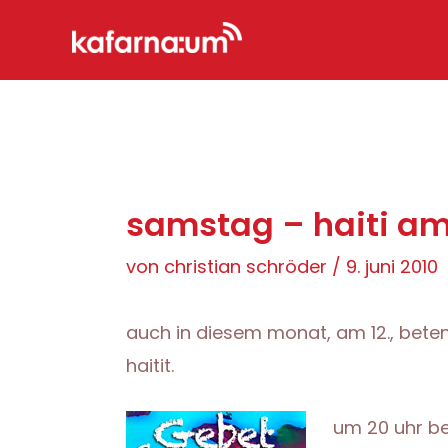
Zum
Inhalt
springen
samstag – haiti am
von
christian schröder
/
9. juni 2010
auch in diesem monat, am 12., bete
haitit.
um 20 uhr be