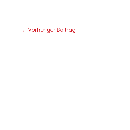
Post
←
Vorheriger Beitrag
navigation