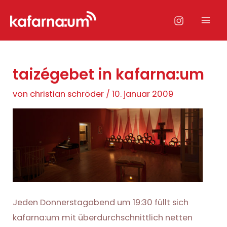
Zum
Inhalt
Mai
springen
Men
taizégebet in kafarna:um
von
christian schröder
/
10. januar 2009
Jeden Donnerstagabend um 19:30 füllt sich
kafarna:um mit überdurchschnittlich netten