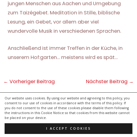
jungen Menschen aus Aachen und Umgebung
zum Taizégebet. Meditation in Stille, biblische
Lesung, ein Gebet, vor allem aber viel
wundervolle Musik in verschiedenen Sprachen.
Anschließend ist immer Treffen in der Küche, in
unserem Hof:garten… meistens wird es spät…
Post
←
Vorheriger Beitrag
Nächster Beitrag
→
navigation
Our website uses cookies. By using our website and agreeing to this policy, you
consent to our use of cookies in accordance with the terms of this policy. If
kontakt
you do not consent to the use of these cookies please disable them following
impressum
the instructions in this Cookie Notice so that cookies from this website cannot
be placed on your device.
datenschutzerklärung
I ACCEPT COOKIES