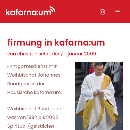
Zum
Inhalt
Mai
springen
Men
firmung in kafarna:um
von
christian schröder
/
1. januar 2009
Firmgottesdienst mit
Weihbischof Johannes
Bündgens in der
Hauskirche kafarna:um.
Weihbischof Bündgens
war von 1992 bis 2002
Spiritual (geistlicher