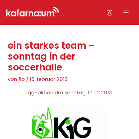
Zum
Inhalt
Mai
springen
Men
ein starkes team –
sonntag in der
soccerhalle
von
flo
/
16. februar 2013
kjg-aktion am sonntag, 17.02.2013