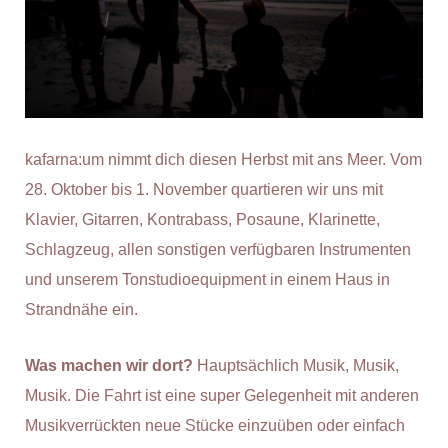
kafarna:um nimmt dich diesen Herbst mit ans Meer. Vom
28. Oktober bis 1. November quartieren wir uns mit
Klavier, Gitarren, Kontrabass, Posaune, Klarinette,
Schlagzeug, allen sonstigen verfügbaren Instrumenten
und unserem Tonstudioequipment in einem Haus in
Strandnähe ein.
Was machen wir dort?
Hauptsächlich Musik, Musik,
Musik. Die Fahrt ist eine super Gelegenheit mit anderen
Musikverrückten neue Stücke einzuüben oder einfach