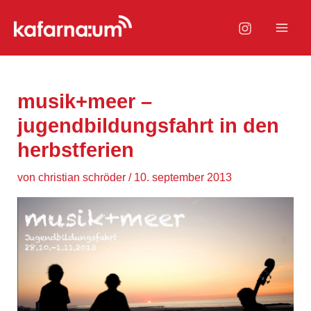
Zum
Inhalt
Mai
springen
Men
musik+meer –
jugendbildungsfahrt in den
herbstferien
von
christian schröder
/
10. september 2013