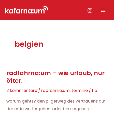
Zum
Inhalt
Mai
springen
Men
belgien
radfahrna:um – wie urlaub, nur
öfter.
3 kommentare
/
radfahrna:um
,
termine
/
flo
worum gehts? den pilgerweg des vertrauens auf
der erde weitergehen. oder bessergesagt: