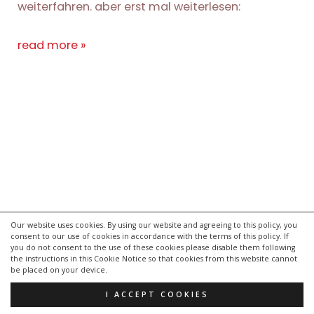
weiterfahren. aber erst mal weiterlesen:
radfahrna:um
read more »
–
wie
urlaub,
nur
öfter.
Our website uses cookies. By using our website and agreeing to this policy, you
consent to our use of cookies in accordance with the terms of this policy. If
kontakt
you do not consent to the use of these cookies please disable them following
impressum
the instructions in this Cookie Notice so that cookies from this website cannot
be placed on your device.
datenschutzerklärung
I ACCEPT COOKIES