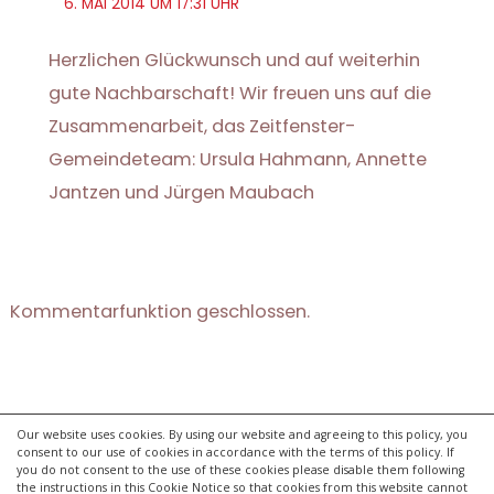
6. MAI 2014 UM 17:31 UHR
Herzlichen Glückwunsch und auf weiterhin
gute Nachbarschaft! Wir freuen uns auf die
Zusammenarbeit, das Zeitfenster-
Gemeindeteam: Ursula Hahmann, Annette
Jantzen und Jürgen Maubach
Kommentarfunktion geschlossen.
Our website uses cookies. By using our website and agreeing to this policy, you
consent to our use of cookies in accordance with the terms of this policy. If
kontakt
you do not consent to the use of these cookies please disable them following
impressum
the instructions in this Cookie Notice so that cookies from this website cannot