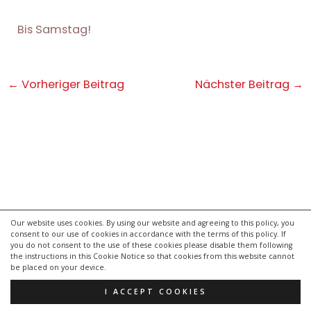
Bis Samstag!
Post
←
Vorheriger Beitrag
Nächster Beitrag
→
navigation
Our website uses cookies. By using our website and agreeing to this policy, you
consent to our use of cookies in accordance with the terms of this policy. If
kontakt
you do not consent to the use of these cookies please disable them following
impressum
the instructions in this Cookie Notice so that cookies from this website cannot
be placed on your device.
datenschutzerklärung
I ACCEPT COOKIES