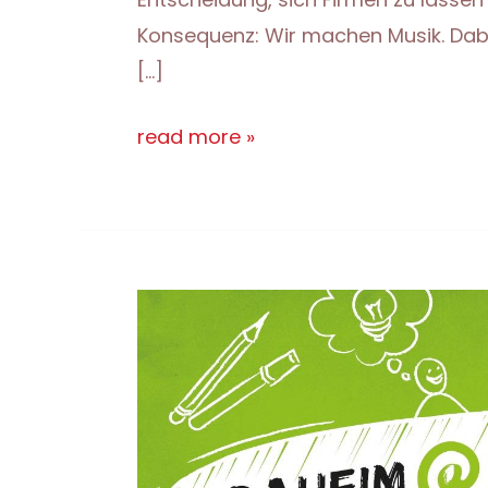
Konsequenz: Wir machen Musik. Dabei
[…]
firm:chor
read more »