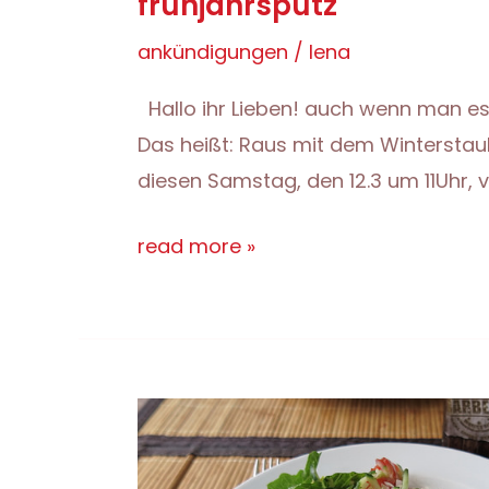
frühjahrsputz
ankündigungen
/
lena
Hallo ihr Lieben! auch wenn man es b
Das heißt: Raus mit dem Winterstaub
diesen Samstag, den 12.3 um 11Uhr, 
frühjahrsputz
read more »