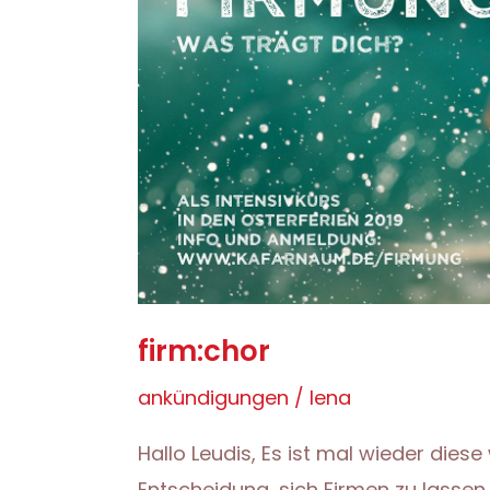
firm:chor
ankündigungen
/
lena
Hallo Leudis, Es ist mal wieder die
Entscheidung, sich Firmen zu lassen 