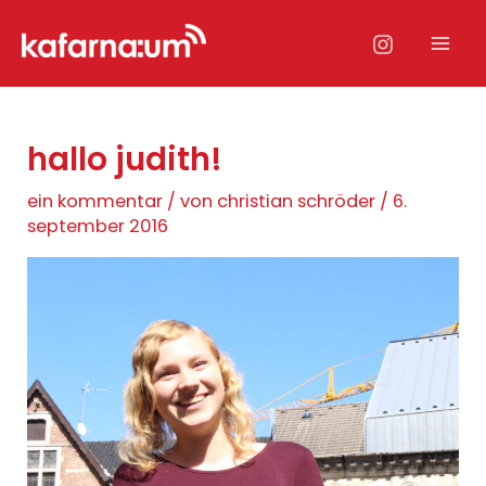
Zum
Inhalt
Mai
springen
Men
hallo judith!
ein kommentar
/ von
christian schröder
/
6.
september 2016