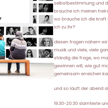
selbstbestimmung und 
brauche ich meinen freir
wo brauche ich die kraft
ich zu ihr?
diesen fragen nähern wir
musik und viele, viele ga
ständig die frage, wo ma
gewinnen will, wie gut 
gemeinsam erreichen ka
und so läuft der abend a
19.30-20:30
slamtexte un