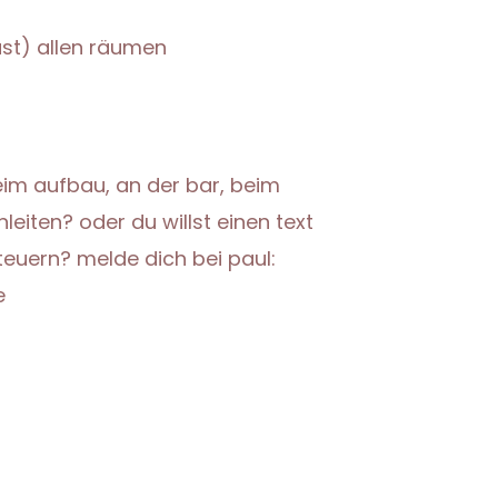
ast) allen räumen
beim aufbau, an der bar, beim
eiten? oder du willst einen text
teuern? melde dich bei paul:
e