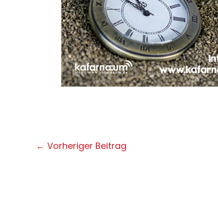
Post
←
Vorheriger Beitrag
navigation