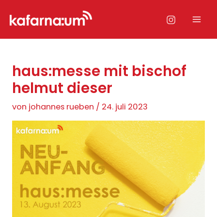
Zum
Inhalt
Mai
springen
Men
haus:messe mit bischof
helmut dieser
von
johannes rueben
/
24. juli 2023