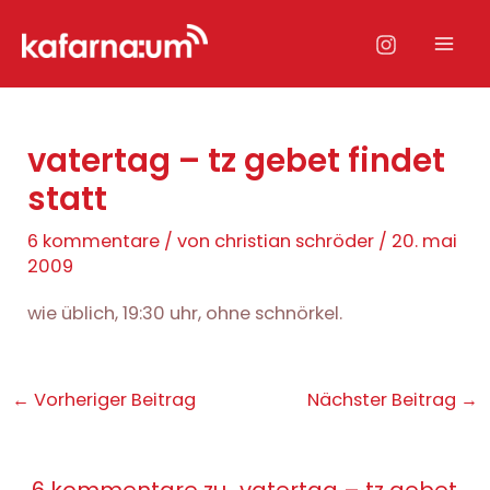
Zum
Inhalt
Mai
springen
Men
vatertag – tz gebet findet
statt
6 kommentare
/ von
christian schröder
/
20. mai
2009
wie üblich, 19:30 uhr, ohne schnörkel.
Post
←
Vorheriger Beitrag
Nächster Beitrag
→
navigation