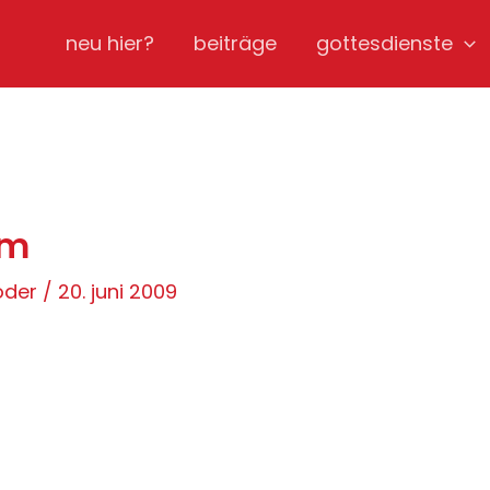
neu hier?
beiträge
gottesdienste
um
röder
/
20. juni 2009