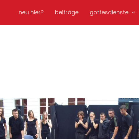
neu hier?
beiträge
gottesdienste