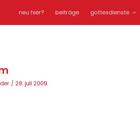
neu hier?
beiträge
gottesdienste
um
öder
/
28. juli 2009