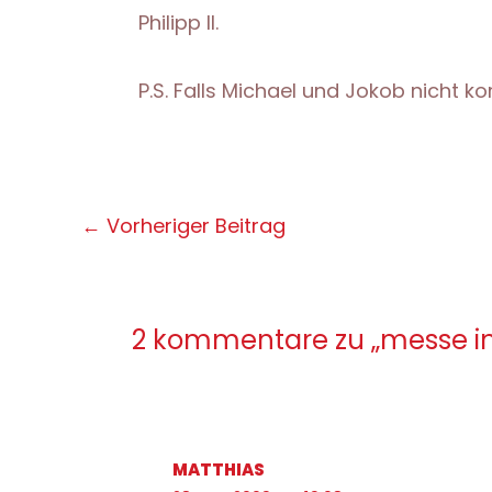
Philipp II.
P.S. Falls Michael und Jokob nicht 
Post
←
Vorheriger Beitrag
navigation
2 kommentare zu „messe i
MATTHIAS