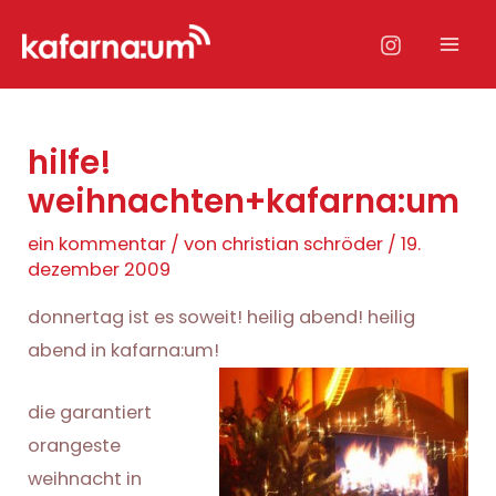
Zum
Inhalt
Mai
springen
Men
hilfe!
weihnachten+kafarna:um
ein kommentar
/ von
christian schröder
/
19.
dezember 2009
donnertag ist es soweit! heilig abend! heilig
abend in kafarna:um!
die garantiert
orangeste
weihnacht in