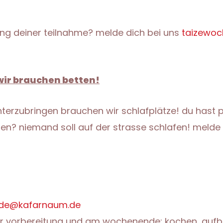
ung deiner teilnahme? melde dich bei uns
taizewo
wir brauchen betten!
terzubringen brauchen wir schlafplätze! du hast p
n? niemand soll auf der strasse schlafen! melde d
nde@kafarnaum.de
r vorbereitung und am wochenende: kochen, aufba