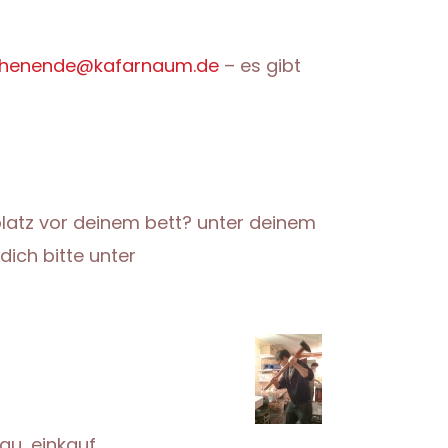
chenende@kafarnaum.de
– es gibt
latz vor deinem bett? unter deinem
ich bitte unter
u, einkauf,