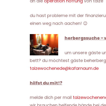
an die
operation hoffung
von taize
du hast probleme mit der finanzier
einen weg nach aachen! 😉
herbergssuche – 
um unsere gäste un
bett? du möchtest gäste beherberge
taizewochenede@kafarnaum.de
hilfst du mit!?
melde dich per mail
taizewochene
wir brauchen helfende hände bei de