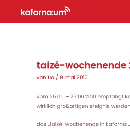
Zum
Inhalt
springen
taizé-wochenende 
von
flo
/
9. mai 2010
vom 25.06. – 27.06.2010 empfängt k
wirklich großartigen ereignis werden
das „taizé-wochenende in kafarna: