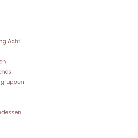
ang Acht
sen
denes
hsgruppen
endessen