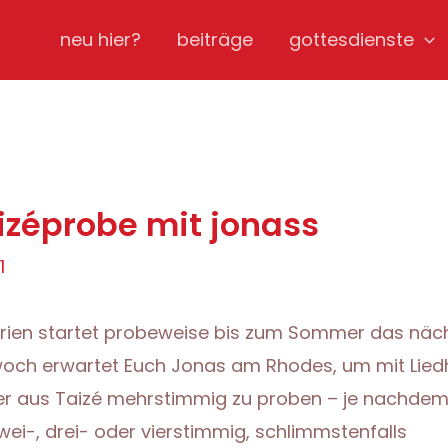
neu hier?
beiträge
gottesdienste
izéprobe mit jonass
1
erien startet probeweise bis zum Sommer das näc
woch erwartet Euch Jonas am Rhodes, um mit Lied
er aus Taizé mehrstimmig zu proben – je nachdem
wei-, drei- oder vierstimmig, schlimmstenfalls