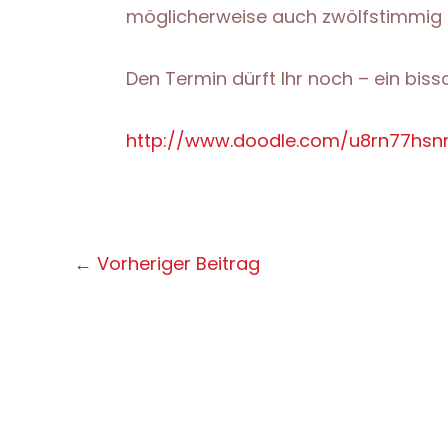
möglicherweise auch zwölfstimmig 
Den Termin dürft Ihr noch – ein bis
http://www.doodle.com/u8rn77hs
Post
←
Vorheriger Beitrag
navigation