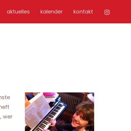
aktuelles
kalender
kontakt
hste
heft
, wer