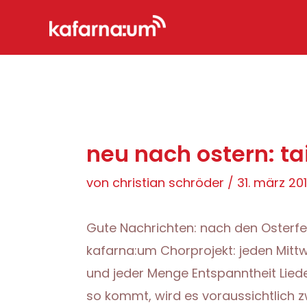
Zum
Inhalt
springen
neu nach ostern: ta
von
christian schröder
/
31. märz 201
Gute Nachrichten: nach den Osterf
kafarna:um Chorprojekt: jeden Mitt
und jeder Menge Entspanntheit Lied
so kommt, wird es voraussichtlich z