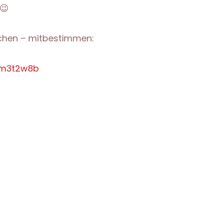
😉
schen – mitbestimmen:
nm3t2w8b