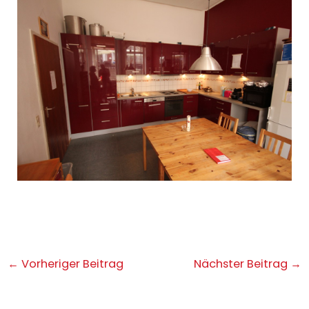
Post
←
Vorheriger Beitrag
Nächster Beitrag
→
navigation