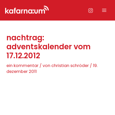
Zum
Inhalt
Mai
springen
Men
nachtrag:
adventskalender vom
17.12.2012
ein kommentar
/ von
christian schröder
/
19.
dezember 2011