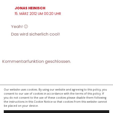
JONAS HEINISCH
15. MÄRZ 2012 UM 00:20 UHR
Yeah! 🙂
Das wird sicherlich cool!
Kommentarfunktion geschlossen.
Our website uses cookies. By using our website and agreeing to this policy, you
consent to our use of cookies in accordance with the terms of this policy. If
kontakt
you do not consent to the use of these cookies please disable them following
impressum
the instructions in this Cookie Notice so that cookies from this website cannot
be placed on your device.
datenschutzerklärung