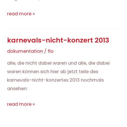
meine
read more »
kirche
ist
karnevals-nicht-konzert 2013
hier.
(und
dokumentation
/
flo
nicht
alle, die nicht dabei waren und alle, die dabei
bei
waren können sich hier ab jetzt teile des
youtube.)
karnevals-nicht-konzertes 2013 nochmals
ansehen:
karnevals-
read more »
nicht-
konzert