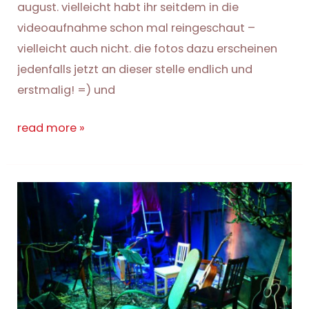
august. vielleicht habt ihr seitdem in die
videoaufnahme schon mal reingeschaut –
vielleicht auch nicht. die fotos dazu erscheinen
jedenfalls jetzt an dieser stelle endlich und
erstmalig! =) und
meine
read more »
kirche
erzählt
nicht
nur
märchen.