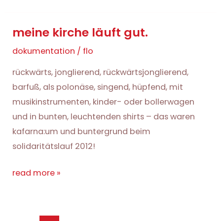
kirche
erzählt
meine kirche läuft gut.
nicht
nur
dokumentation
/
flo
märchen.
rückwärts, jonglierend, rückwärtsjonglierend,
barfuß, als polonäse, singend, hüpfend, mit
musikinstrumenten, kinder- oder bollerwagen
und in bunten, leuchtenden shirts – das waren
kafarna:um und buntergrund beim
solidaritätslauf 2012!
meine
read more »
kirche
läuft
gut.