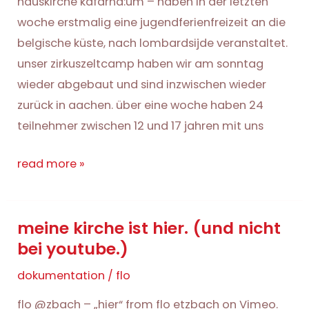
hauskirche kafarna:um – haben in der letzten
woche erstmalig eine jugendferienfreizeit an die
belgische küste, nach lombardsijde veranstaltet.
unser zirkuszeltcamp haben wir am sonntag
wieder abgebaut und sind inzwischen wieder
zurück in aachen. über eine woche haben 24
teilnehmer zwischen 12 und 17 jahren mit uns
meerzirkus
read more »
2013
–
meine kirche ist hier. (und nicht
einfach
bei youtube.)
mal
alles
dokumentation
/
flo
(f)liegen
flo @zbach – „hier“ from flo etzbach on Vimeo.
gelassen