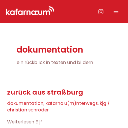
Zum
Inhalt
Mai
springen
Men
dokumentation
ein rückblick in texten und bildern
zurück aus straßburg
dokumentation
,
kafarna:u(m)nterwegs
,
kjg
/
christian schröder
Weiterlesen â†’