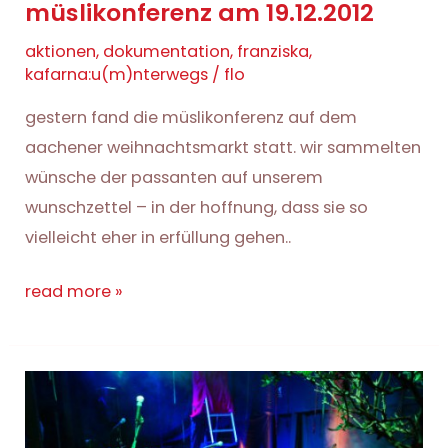
müslikonferenz am 19.12.2012
2013
aktionen
,
dokumentation
,
franziska
,
kafarna:u(m)nterwegs
/
flo
gestern fand die müslikonferenz auf dem
aachener weihnachtsmarkt statt. wir sammelten
wünsche der passanten auf unserem
wunschzettel – in der hoffnung, dass sie so
vielleicht eher in erfüllung gehen..
müslikonferenz
read more »
am
19.12.2012