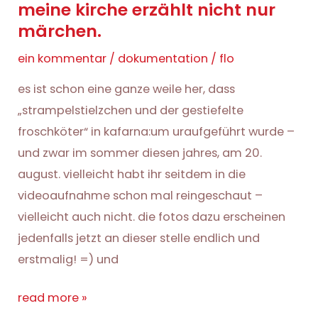
meine kirche erzählt nicht nur
märchen.
ein kommentar
/
dokumentation
/
flo
es ist schon eine ganze weile her, dass
„strampelstielzchen und der gestiefelte
froschköter“ in kafarna:um uraufgeführt wurde –
und zwar im sommer diesen jahres, am 20.
august. vielleicht habt ihr seitdem in die
videoaufnahme schon mal reingeschaut –
vielleicht auch nicht. die fotos dazu erscheinen
jedenfalls jetzt an dieser stelle endlich und
erstmalig! =) und
meine
read more »