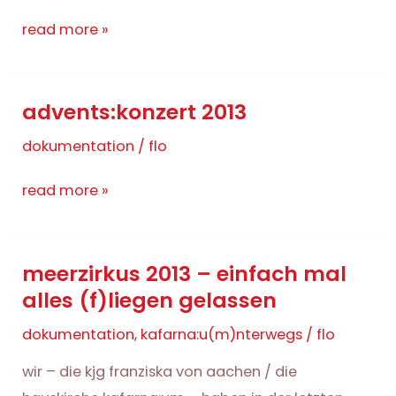
zurück
read more »
aus
straßburg
advents:konzert 2013
dokumentation
/
flo
advents:konzert
read more »
2013
meerzirkus 2013 – einfach mal
alles (f)liegen gelassen
dokumentation
,
kafarna:u(m)nterwegs
/
flo
wir – die kjg franziska von aachen / die