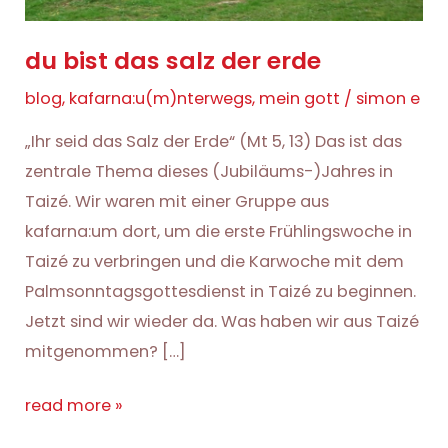
du bist das salz der erde
blog
,
kafarna:u(m)nterwegs
,
mein gott
/
simon e
„Ihr seid das Salz der Erde“ (Mt 5, 13) Das ist das
zentrale Thema dieses (Jubiläums-)Jahres in
Taizé. Wir waren mit einer Gruppe aus
kafarna:um dort, um die erste Frühlingswoche in
Taizé zu verbringen und die Karwoche mit dem
Palmsonntagsgottesdienst in Taizé zu beginnen.
Jetzt sind wir wieder da. Was haben wir aus Taizé
mitgenommen? […]
du
read more »
bist