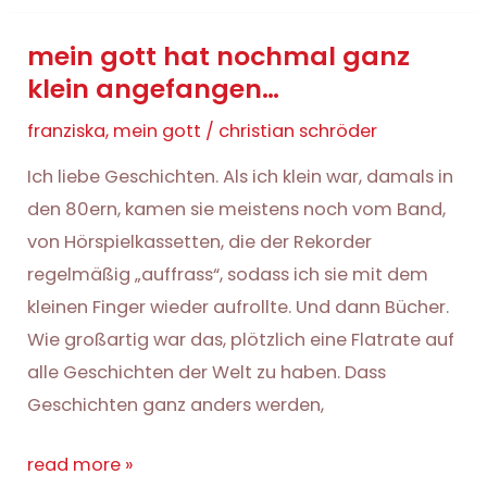
das
mein gott hat nochmal ganz
salz
klein angefangen…
der
erde
franziska
,
mein gott
/
christian schröder
Ich liebe Geschichten. Als ich klein war, damals in
den 80ern, kamen sie meistens noch vom Band,
von Hörspielkassetten, die der Rekorder
regelmäßig „auffrass“, sodass ich sie mit dem
kleinen Finger wieder aufrollte. Und dann Bücher.
Wie großartig war das, plötzlich eine Flatrate auf
alle Geschichten der Welt zu haben. Dass
Geschichten ganz anders werden,
mein
read more »