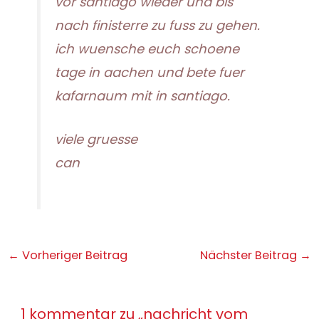
vor santiago wieder und bis
nach finisterre zu fuss zu gehen.
ich wuensche euch schoene
tage in aachen und bete fuer
kafarnaum mit in santiago.
viele gruesse
can
Post
←
Vorheriger Beitrag
Nächster Beitrag
→
navigation
1 kommentar zu „nachricht vom