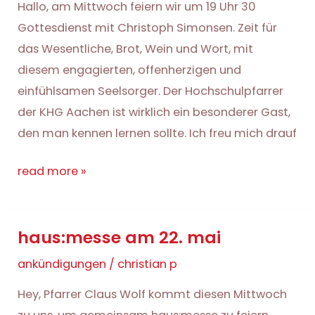
Hallo, am Mittwoch feiern wir um 19 Uhr 30
Gottesdienst mit Christoph Simonsen. Zeit für
das Wesentliche, Brot, Wein und Wort, mit
diesem engagierten, offenherzigen und
einfühlsamen Seelsorger. Der Hochschulpfarrer
der KHG Aachen ist wirklich ein besonderer Gast,
den man kennen lernen sollte. Ich freu mich drauf
haus:messe
read more »
mit
christoph
haus:messe am 22. mai
simonsen
ankündigungen
/
christian p
Hey, Pfarrer Claus Wolf kommt diesen Mittwoch