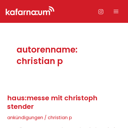
Zum
Inhalt
Mai
springen
Men
autorenname:
christian p
haus:messe mit christoph
stender
ankündigungen
/
christian p