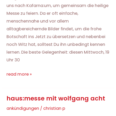
uns nach Kafarna:um, um gemeinsam die heilige
Messe zu feiern. Da er oft einfache,
menschennahe und vor allem
alltagbereichernde Bilder findet, um die frohe
Botschaft ins Jetzt zu übersetzen und nebenbei
noch Witz hat, solltest Du ihn unbedingt kennen
lernen. Die beste Gelegenheit: diesen Mittwoch, 19
Uhr 30
haus:messe
read more »
mit
gregor
haus:messe mit wolfgang acht
huben
ankündigungen
/
christian p