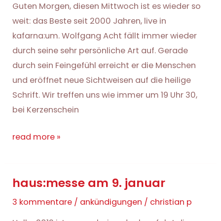
Guten Morgen, diesen Mittwoch ist es wieder so
weit: das Beste seit 2000 Jahren, live in
kafarna:um. Wolfgang Acht fällt immer wieder
durch seine sehr persönliche Art auf. Gerade
durch sein Feingefühl erreicht er die Menschen
und eröffnet neue Sichtweisen auf die heilige
Schrift. Wir treffen uns wie immer um 19 Uhr 30,
bei Kerzenschein
haus:messe
read more »
mit
wolfgang
haus:messe am 9. januar
acht
3 kommentare
/
ankündigungen
/
christian p