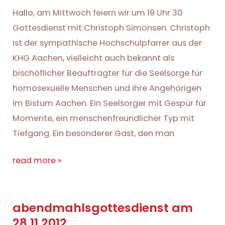
Hallo, am Mittwoch feiern wir um 19 Uhr 30
Gottesdienst mit Christoph Simonsen. Christoph
ist der sympathische Hochschulpfarrer aus der
KHG Aachen, vielleicht auch bekannt als
bischöflicher Beauftragter für die Seelsorge für
homosexuelle Menschen und ihre Angehörigen
im Bistum Aachen. Ein Seelsorger mit Gespür für
Momente, ein menschenfreundlicher Typ mit
Tiefgang. Ein besonderer Gast, den man
haus:messe
read more »
mit
christoph
abendmahlsgottesdienst am
simonsen
28.11.2012