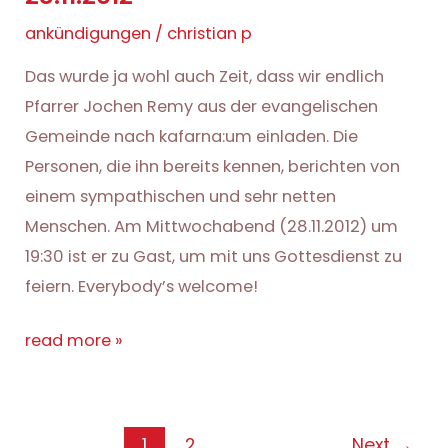
ankündigungen
/
christian p
Das wurde ja wohl auch Zeit, dass wir endlich
Pfarrer Jochen Remy aus der evangelischen
Gemeinde nach kafarna:um einladen. Die
Personen, die ihn bereits kennen, berichten von
einem sympathischen und sehr netten
Menschen. Am Mittwochabend (28.11.2012) um
19:30 ist er zu Gast, um mit uns Gottesdienst zu
feiern. Everybody’s welcome!
abendmahlsgottesdienst
read more »
am
28.11.2012
Post
1
2
Next
→