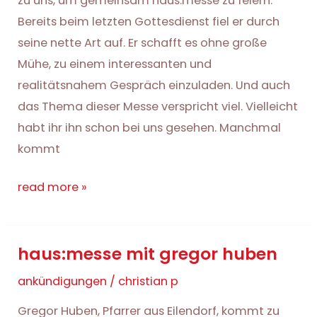
zu uns, um gemeinsam haus:messe zu feiern.
Bereits beim letzten Gottesdienst fiel er durch
seine nette Art auf. Er schafft es ohne große
Mühe, zu einem interessanten und
realitätsnahem Gespräch einzuladen. Und auch
das Thema dieser Messe verspricht viel. Vielleicht
habt ihr ihn schon bei uns gesehen. Manchmal
kommt
haus:messe
read more »
am
22.
haus:messe mit gregor huben
mai
ankündigungen
/
christian p
Gregor Huben, Pfarrer aus Eilendorf, kommt zu