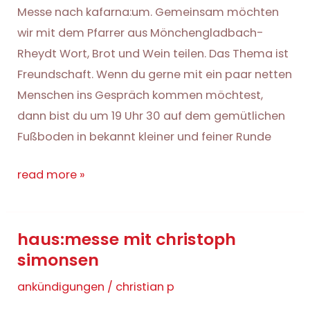
Messe nach kafarna:um. Gemeinsam möchten
wir mit dem Pfarrer aus Mönchengladbach-
Rheydt Wort, Brot und Wein teilen. Das Thema ist
Freundschaft. Wenn du gerne mit ein paar netten
Menschen ins Gespräch kommen möchtest,
dann bist du um 19 Uhr 30 auf dem gemütlichen
Fußboden in bekannt kleiner und feiner Runde
haus:messe
read more »
mit
michael
haus:messe mit christoph
schicks
simonsen
ankündigungen
/
christian p