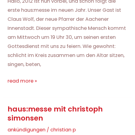
Hallo, 2012 ist nun vorbei, und schon folgt die
erste haus:messe im neuen Jahr. Unser Gast ist
Claus Wolf, der neue Pfarrer der Aachener
Innenstadt. Dieser sympathische Mensch kommt
am Mittwoch um 19 Uhr 30, um seinen ersten
Gottesdienst mit uns zu feiern. Wie gewohnt:
schlicht im Kreis zusammen um den Altar sitzen,
singen, beten,
haus:messe
read more »
am
9.
haus:messe mit christoph
januar
simonsen
ankündigungen
/
christian p