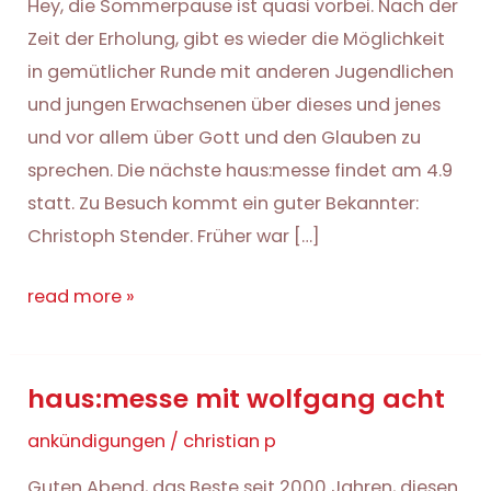
Hey, die Sommerpause ist quasi vorbei. Nach der
Zeit der Erholung, gibt es wieder die Möglichkeit
in gemütlicher Runde mit anderen Jugendlichen
und jungen Erwachsenen über dieses und jenes
und vor allem über Gott und den Glauben zu
sprechen. Die nächste haus:messe findet am 4.9
statt. Zu Besuch kommt ein guter Bekannter:
Christoph Stender. Früher war […]
haus:messe
read more »
mit
christoph
haus:messe mit wolfgang acht
stender
ankündigungen
/
christian p
Guten Abend, das Beste seit 2000 Jahren, diesen